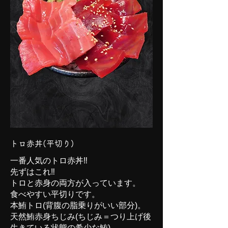
トロ赤丼(平切り)
一番人気のトロ赤丼‼
先ずはこれ‼
トロと赤身の両方が入っています。
食べやすい平切りです。
本鮪トロ(背腹の脂乗りがいい部分)。
天然鮪赤身ちじみ(ちじみ＝つり上げ後
生きている状態の希少な鮪)