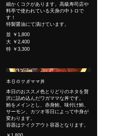
細かくコクがあります。高級寿司店や
料亭で使われている天身の中トロで
す！
特製醤油にて漬けています。
並
￥1,800
大
￥2,400
特
￥3,300
本日のワガママ丼
本日のおススメ色とりどりのネタを贅
沢に詰め込んだワガママな丼です。
鮪をメインとし、赤身鮪、味付け鮪、
サーモン、カツオ等日によって中身が
変わります。
容器はテイクアウト容器となります。
￥1,800