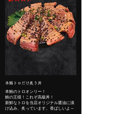
本鮪トロだけ炙り丼
本鮪のトロオンリー！
鮪の王様！これぞ高級丼！
新鮮なトロを当店オリジナル醤油に漬
け込み、炙っています。香ばしいよ～