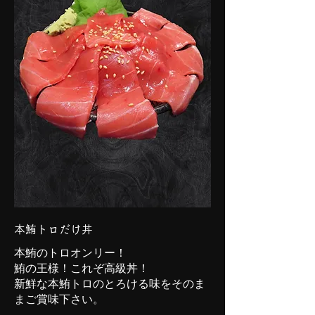
本鮪トロだけ丼
本鮪のトロオンリー！
鮪の王様！これぞ高級丼！
新鮮な本鮪トロのとろける味をそのま
まご賞味下さい。