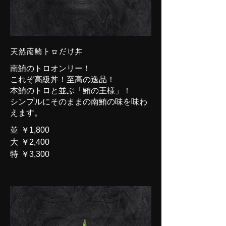
天然南鮪トロだけ丼
南鮪のトロオンリー！
これぞ高級丼！至高の逸品！
本鮪のトロと並ぶ「鮪の王様」！
シンプルにそのままの南鮪の味を味わ
えます。
並
￥1,800
大
￥2,400
特
￥3,300