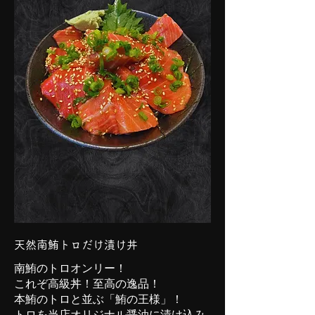
天然南鮪トロだけ漬け丼
南鮪のトロオンリー！
これぞ高級丼！至高の逸品！
本鮪のトロと並ぶ「鮪の王様」！
トロを当店オリジナル醤油に漬け込み