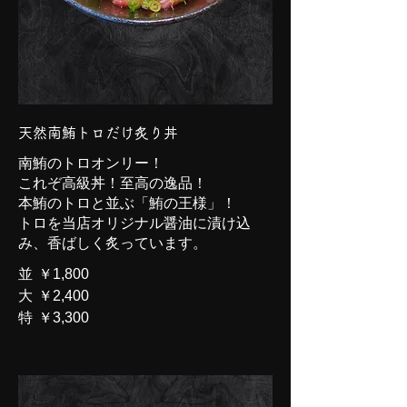
天然南鮪トロだけ炙り丼
南鮪のトロオンリー！
これぞ高級丼！至高の逸品！
本鮪のトロと並ぶ「鮪の王様」！
トロを当店オリジナル醤油に漬け込
み、香ばしく炙っています。
並
￥1,800
大
￥2,400
特
￥3,300