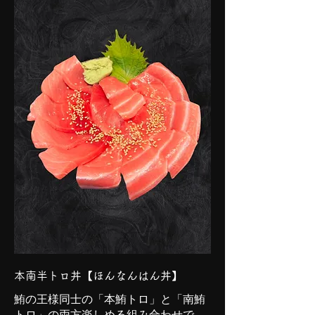
本南半トロ丼【ほんなんはん丼】
鮪の王様同士の「本鮪トロ」と「南鮪
トロ」の両方楽しめる組み合わせで