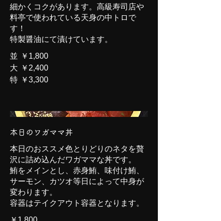
細かくコクがあります。高級寿司店や
料亭で使われている天身の中トロで
す！
特製醤油にて漬けています。
並
￥1,800
大
￥2,400
特
￥3,300
本日のワガママ丼
本日のおススメ色とりどりのネタを贅
沢に詰め込んだワガママな丼です。
鮪をメインとし、赤身鮪、味付け鮪、
サーモン、カツオ等日によって中身が
変わります。
容器はテイクアウト容器となります。
￥1,800