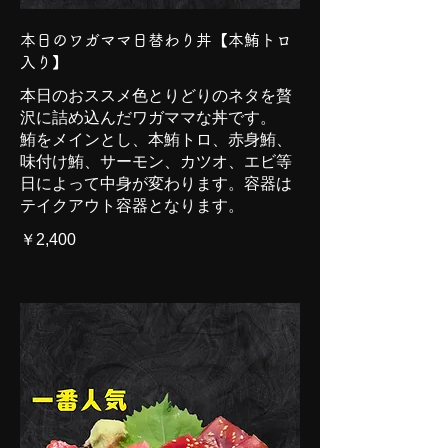
本日のワガママ日替わり丼【本鮪トロ
入り】
本日のおススメ色とりどりのネタを贅
沢に詰め込んだワガママな丼です。
鮪をメインとし、本鮪トロ、赤身鮪、
味付け鮪、サーモン、カツオ、エビ等
日によって中身が変わります。容器は
テイクアウト容器となります。
￥2,400