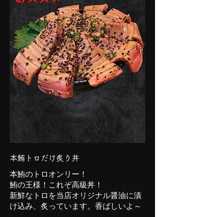
本鮪トロだけ炙り丼
本鮪のトロオンリー！
鮪の王様！これぞ高級丼！
新鮮なトロを当店オリジナル醤油に漬
け込み、炙っています。香ばしいよ～