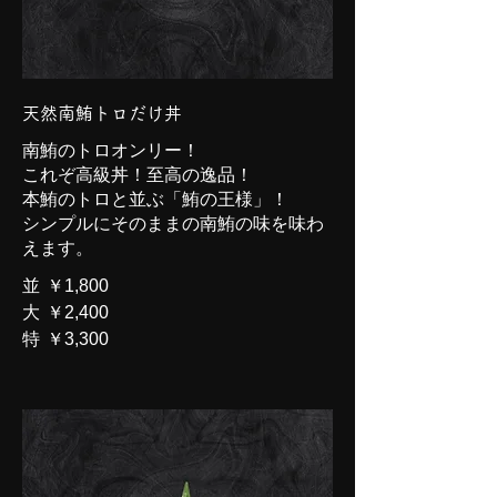
天然南鮪トロだけ丼
南鮪のトロオンリー！
これぞ高級丼！至高の逸品！
本鮪のトロと並ぶ「鮪の王様」！
シンプルにそのままの南鮪の味を味わ
えます。
並
￥1,800
大
￥2,400
特
￥3,300