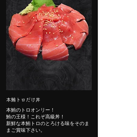
本鮪トロだけ丼
本鮪のトロオンリー！
鮪の王様！これぞ高級丼！
新鮮な本鮪トロのとろける味をそのま
まご賞味下さい。