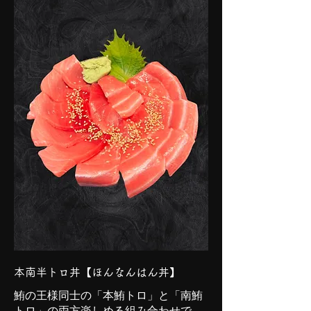
本南半トロ丼【ほんなんはん丼】
鮪の王様同士の「本鮪トロ」と「南鮪
トロ」の両方楽しめる組み合わせで