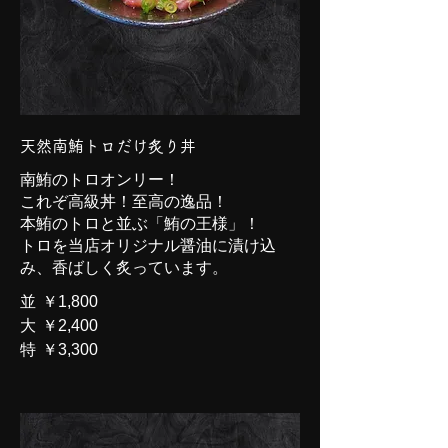
天然南鮪トロだけ炙り丼
南鮪のトロオンリー！
これぞ高級丼！至高の逸品！
本鮪のトロと並ぶ「鮪の王様」！
トロを当店オリジナル醤油に漬け込
み、香ばしく炙っています。
並
￥1,800
大
￥2,400
特
￥3,300