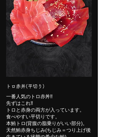
トロ赤丼(平切り)
一番人気のトロ赤丼‼
先ずはこれ‼
トロと赤身の両方が入っています。
食べやすい平切りです。
本鮪トロ(背腹の脂乗りがいい部分)。
天然鮪赤身ちじみ(ちじみ＝つり上げ後
生きている状態の希少な鮪)