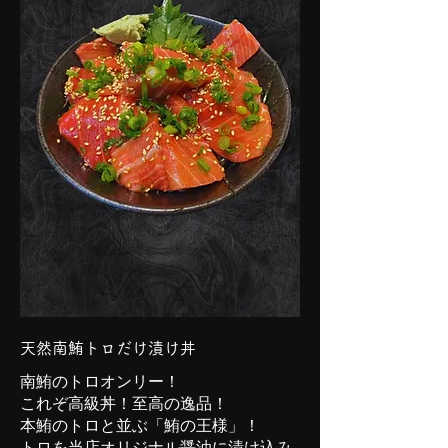
天然南鮪トロだけ漬け丼
南鮪のトロオンリー！
これぞ高級丼！至高の逸品！
本鮪のトロと並ぶ「鮪の王様」！
トロを当店オリジナル醤油に漬け込み