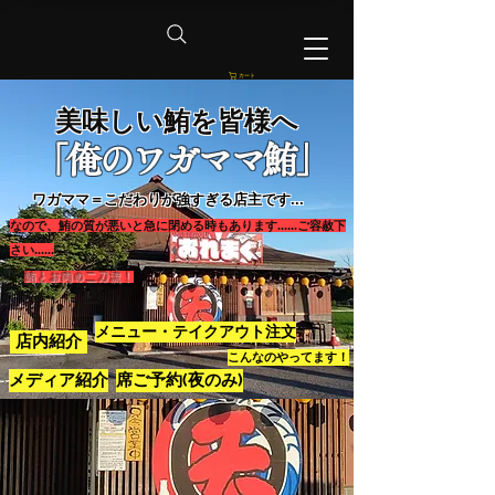
カート
​美味しい鮪を皆様へ
「俺のワガママ鮪」
ワガママ＝こだわりが強すぎる店主です...
​なので、鮪の質が悪いと急に閉める時もあります......ご容赦下
さい......
鮪とお肉の二刀流！
メニュー・テイクアウト注文
店内紹介
こんなのやってます！
メディア紹介
席ご予約(夜のみ)