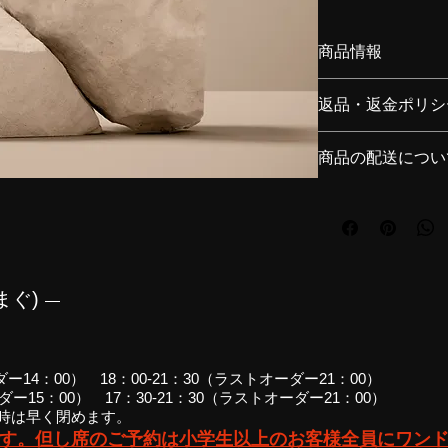
商品情報
商品の詳細を入力し
返品・返金ポリシ
に加え、商品の特徴
しょう。
返品・返金ポリシー
商品の配送につい
足しなかった場合や
順などを説明しまし
配送地域、料金、所
らの信頼を獲得し、
る情報を入力してく
す。
顧客からの信頼を獲
けます。
まぐ)
―
ダー14：00） 18：00-21：30（ラストオーダー21：00）
ーダー15：00） 17：30-21：30（ラストオーダー21：00）
時は早く閉めます。
す。但し席のご予約は小学生以上のお客様全員にワン