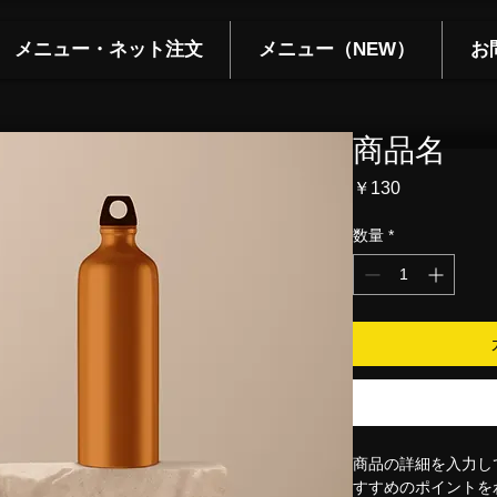
メニュー・ネット注文
メニュー（NEW）
お
商品名
価
￥130
格
数量
*
商品の詳細を入力し
すすめのポイントを