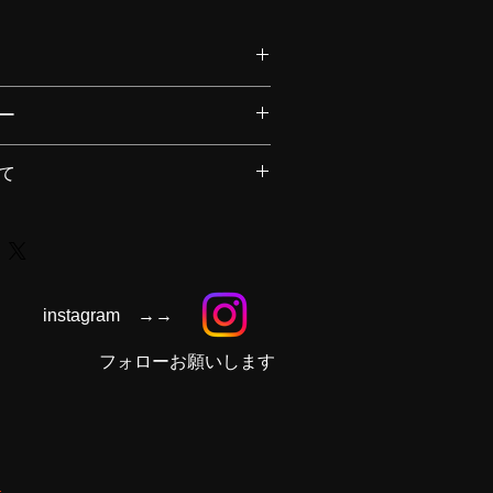
てください。サイズ、素材、取扱説明
ー
やおすすめのポイントなどを説明しま
を入力してください。顧客が商品に満
て
、不備があった場合に行う手続きの手
ょう。内容を明確にすることで顧客か
要時間、梱包など、商品の配送に関す
安心して商品を購入していただけま
ださい。配送情報を明確にすることで
得し、安心して商品を購入していただ
instagram →→
​フォローお願いします
ド